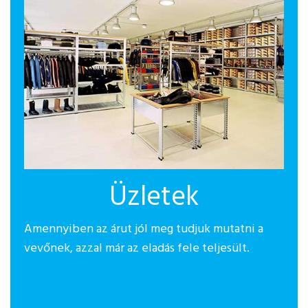
Üzletek
Amennyiben az árut jól meg tudjuk mutatni a
vevőnek, azzal már az eladás fele teljesült.