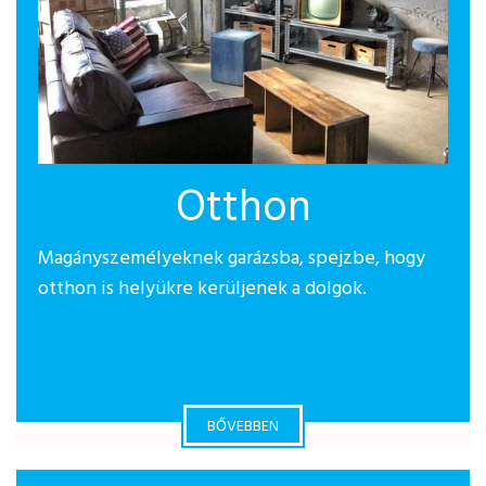
Otthon
Magányszemélyeknek garázsba, spejzbe, hogy
otthon is helyükre kerüljenek a dolgok.
BŐVEBBEN