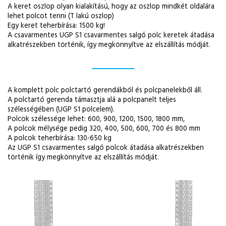
A keret oszlop olyan kialakítású, hogy az oszlop mindkét oldalára
lehet polcot tenni (T lakú oszlop)
Egy keret teherbírása: 1500 kg!
A csavarmentes UGP S1 csavarmentes salgó polc keretek átadása
alkatrészekben történik, így megkönnyítve az elszállítás módját.
A komplett polc polctartó gerendákból és polcpanelekből áll.
A polctartó gerenda támasztja alá a polcpanelt teljes
szélességében (UGP S1 polcelem).
Polcok szélessége lehet: 600, 900, 1200, 1500, 1800 mm,
A polcok mélysége pedig 320, 400, 500, 600, 700 és 800 mm
A polcok teherbírása: 130-650 kg
Az UGP S1 csavarmentes salgó polcok átadása alkatrészekben
történik így megkönnyítve az elszállítás módját.