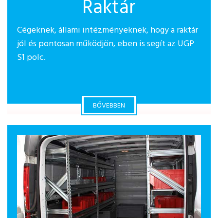
Raktár
Cégeknek, állami intézményeknek, hogy a raktár
jól és pontosan működjön, eben is segít az UGP
S1 polc.
BŐVEBBEN