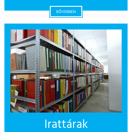
BŐVEBBEN
Irattárak