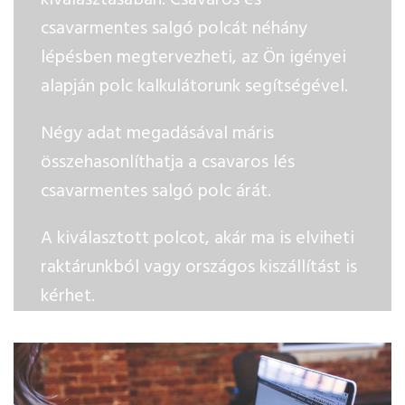
csavarmentes salgó polcát néhány
lépésben megtervezheti, az Ön igényei
alapján polc kalkulátorunk segítségével.
Négy adat megadásával máris
összehasonlíthatja a csavaros lés
csavarmentes salgó polc árát.
A kiválasztott polcot, akár ma is elviheti
raktárunkból vagy országos kiszállítást is
kérhet.