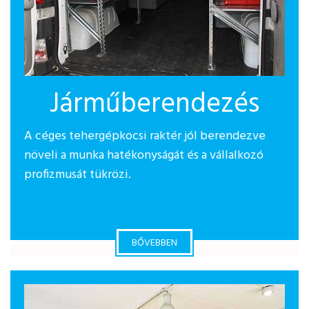
Járműberendezés
A céges tehergépkocsi raktér jól berendezve
növeli a munka hatékonyságát és a vállalkozó
profizmusát tükrözi.
BŐVEBBEN