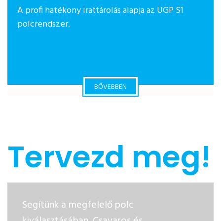
A profi hatékony irattárolás alapja az UGP S1
polcrendszer.
BŐVEBBEN
Tervezd meg!
Segítünk a megfelelő polc
kiválasztásában. Csavaros és