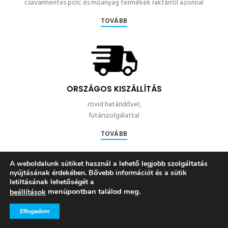
csavarmentes polc és műanyag termékek raktárról azonnal
TOVÁBB
ORSZÁGOS KISZÁLLÍTÁS
rövid határidővel,
futárszolgálattal
TOVÁBB
A weboldalunk sütiket használ a lehető legjobb szolgáltatás
nyújtásának érdekében. Bővebb információt és a sütik
letiltásának lehetőségét a
menüpontban találod meg.
beállítások
SZERELÉS
Elfogadom
kérjen ajánlatot helyszíni