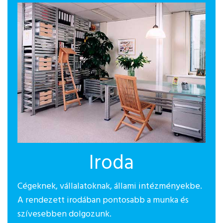
Iroda
Cégeknek, vállalatoknak, állami intézményekbe.
A rendezett irodában pontosabb a munka és
szívesebben dolgozunk.