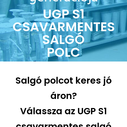
UGP S1
CSAVARMENTES
SALGÓ
POLC
Salgó polcot keres jó
áron?
Válassza az UGP S1
csavarmentes salgó