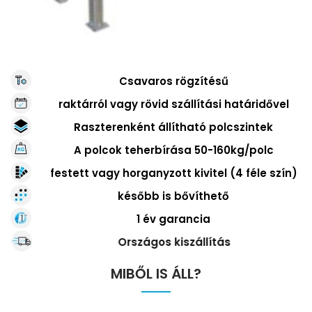
Csavaros rögzítésű
raktárról vagy rövid szállítási határidővel
Raszterenként állítható polcszintek
A polcok teherbírása 50-160kg/polc
festett vagy horganyzott kivitel (4 féle szín)
később is bővíthető
1 év garancia
1
Országos kiszállítás
UGP
MIBŐL IS ÁLL?