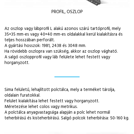
PROFIL, OSZLOP
Az oszlop vagy lábprofil L alakú azonos szárú tartóprofil, mely
35×35 mm-es vagy 40×40 mm-es oldalakkal kerül kialakításra és
teljes hosszában perforált.
A gyártási hosszok: 1981, 2438 és 3048 mm.
Ha rövidebb oszlopra van szükség, akkor az oszlop vágható.
A salgó oszlopprofil vagy láb felülete lehet festett vagy
horganyzott.
Sima felületű, lehajlított polctálca, mely a terméket tárolja,
oldalain furatokkal.
Felület kialakítása lehet festett vagy horganyzott.
Méretezése lehet colos vagy metrikus.
A polctálca anyagvastagsága alapján a polc lehet normál
teherbírású és kisteherbírású. Salgó polcok teherbírása: 50-160 kg.