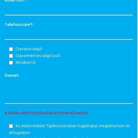
Email cím
*
:
Telefonszám
*
:
Csavaros salgó
Csavarmentes salgó polc
Mindkettő
Üzenet:
A küldés előtt kötelezően kitöltendő mezők:
Az Adatvédelmi Tájékoztatóban foglaltakat megismertem és
elfogadom